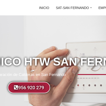
INICIO
SAT-SAN FERNANDO
EMP
NICO HTW SAN FE
ración de Calderas en San Fernando
956 920 279