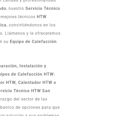
 calidad y profesionalidad
ndo
, nuestro
Servicio Técnico
s mejores técnicos
HTW
ica
, convirtiéndonos en los
es. Llámenos y le ofreceremos
on su
Equipo de Calefacción
aración, Instalación y
uipos de Calefacción HTW:
or HTW, Calentador HTW o
rvicio Técnico HTW San
erazgo del sector de las
abanico de opciones para que
jor solución a sus problemas,