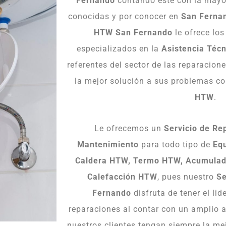
Fernando
contando esté con la mayor
conocidas y por conocer en
San Ferna
HTW San Fernando
le ofrece lo
especializados en la
Asistencia Técn
referentes del sector de las reparacion
la mejor solución a sus problemas c
HTW
.
Le ofrecemos un
Servicio de Rep
Mantenimiento
para todo tipo de
Eq
Caldera HTW, Termo HTW, Acumulad
Calefacción HTW
, pues nuestro
Se
Fernando
disfruta de tener el lid
reparaciones al contar con un amplio 
nuestros clientes tengan siempre la me