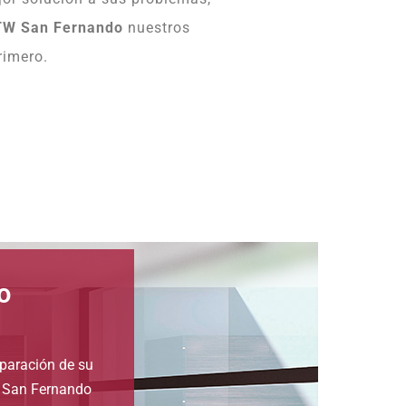
HTW San Fernando
nuestros
rimero.
o
eparación de su
n San Fernando