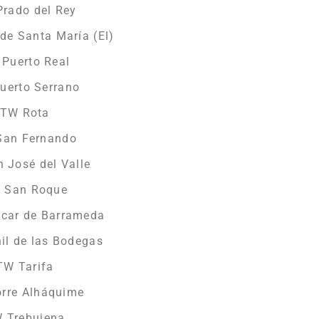
Prado del Rey
de Santa María (El)
 Puerto Real
uerto Serrano
HTW Rota
San Fernando
 José del Valle
W San Roque
úcar de Barrameda
il de las Bodegas
TW Tarifa
orre Alháquime
W Trebujena