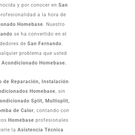
onocida y por conocer en
San
profesionalidad a la hora de
cionado Homebase
. Nuestro
nando
se ha convertido en el
rededores de
San Fernando
.
ualquier problema que usted
e Acondicionado Homebase.
o de Reparación, Instalación
ndicionados Homebase
, sin
ondicionado Split, Multisplit,
omba de Calor
, contando con
icos
Homebase
profesionales
cerle la
Asistencia Técnica