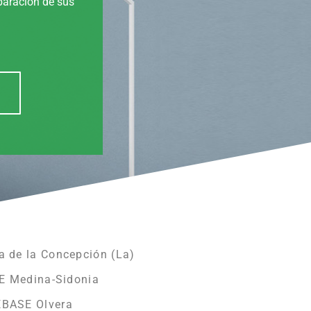
eparación de sus
 de la Concepción (La)
E Medina-Sidonia
EBASE Olvera