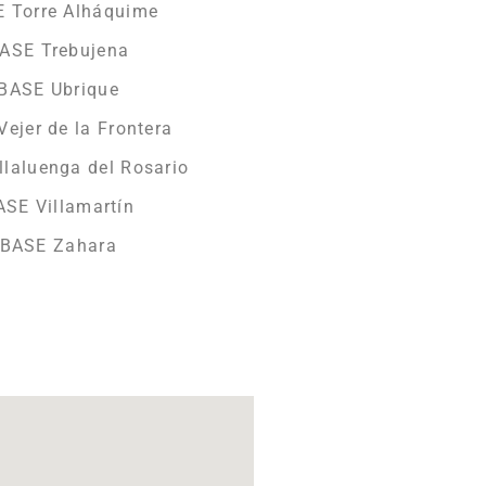
 Torre Alháquime
ASE Trebujena
BASE Ubrique
ejer de la Frontera
laluenga del Rosario
SE Villamartín
EBASE Zahara