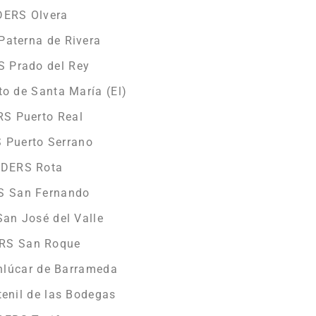
DERS Olvera
Paterna de Rivera
S Prado del Rey
o de Santa María (El)
RS Puerto Real
 Puerto Serrano
DDERS Rota
S San Fernando
an José del Valle
ERS San Roque
nlúcar de Barrameda
enil de las Bodegas