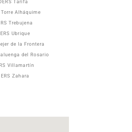
DERS Tarifa
 Torre Alháquime
ERS Trebujena
DERS Ubrique
jer de la Frontera
laluenga del Rosario
RS Villamartín
DERS Zahara